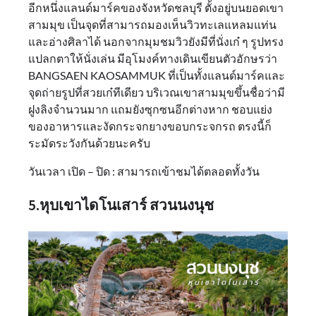
อีกหนึ่งแลนด์มาร์คของจังหวัดชลบุรี ตั้งอยู่บนยอดเขา
สามมุข เป็นจุดที่สามารถมองเห็นวิวทะเลแหลมแท่น
และอ่างศิลาได้ นอกจากมุมชมวิวยังมีที่นั่งเก๋ ๆ รูปทรง
แปลกตาให้นั่งเล่น มีอุโมงค์ทางเดินเขียนตัวอักษรว่า
BANGSAEN KAOSAMMUK ที่เป็นทั้งแลนด์มาร์คและ
จุดถ่ายรูปที่สวยเก๋ทีเดียว บริเวณเขาสามมุขขึ้นชื่อว่ามี
ฝูงลิงจำนวนมาก แถมยังซุกซนอีกต่างหาก ชอบแย่ง
ของอาหารและงัดกระจกยางขอบกระจกรถ ตรงนี้ก็
ระมัดระวังกันด้วยนะครับ
วันเวลา เปิด – ปิด : สามารถเข้าชมได้ตลอดทั้งวัน
5.หุบเขาไดโนเสาร์ สวนนงนุช