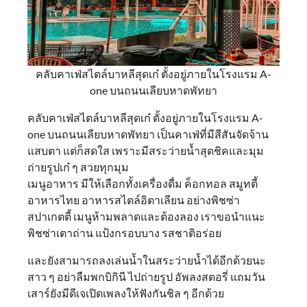
คลับคาเฟ่สไตล์บาหลีสุดเก๋ ตั้งอยู่ภายในโรงแรม A-
one บนถนนเลียบหาดพัทยา
คลับคาเฟ่สไตล์บาหลีสุดเก๋ ตั้งอยู่ภายในโรงแรม A-
one บนถนนเลียบหาดพัทยา เป็นคาเฟ่ที่มีสีสันจัดจ้าน
แสบตา แต่ก็สดใส เพราะมีสระว่ายน้ำสุดชิคและมุม
ถ่ายรูปเก๋ ๆ สวยทุกมุม
เมนูอาหาร มีให้เลือกทั้งเครื่องดื่ม ค็อกทอล สมูทตี้
อาหารไทย อาหารสไตล์อิตาเลียน อย่างพิชซ่า
สปาเกตตี้ เมนูห้ามพลาดและต้องลอง เราขอนำแนะ
พิชซ่าเตาถ่าน แป้งกรอบบาง รสชาติอร่อย
และยังสามารถลงเล่นน้ำในสระว่ายน้ำได้อีกด้วยนะ
สาว ๆ อย่าลืมพกบิกินี ไปถ่ายรูป อัพลงสตอรี่ แถมวัน
เสาร์ยังมีดีเจเปิดเพลงให้ฟังกันชิล ๆ อีกด้วย