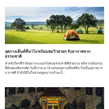
จุดกางเต็นท์ที่น่าไป พร้อมชมวิวสวยๆ รับอากาศจาก
ธรรมชาติ
สำหรับใครที่กำลังอยากจะออกไปพบธรรมชาติที่สวยงาม หนีจากเมืองกรุง
ที่มีแต่มลพิษรถติด วันนี้เราจะมานำเสนอจุดกางเต็นท์ที่น่าไปเป็นอย่างมาก
อากาศดี ถ้ายิ่งได้ไปในช่วงฤดูหนาวแล้วละก็…