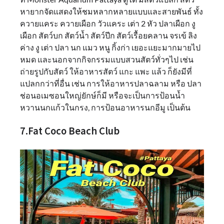
หายากจัดแสดงให้ชมหลากหลายแบบและสายพันธ์ ทั้ง
ควายแคระ ควายเผือก วัวแคระ เต่า 2 หัว ปลาเผือก งู
เผือก สัตว์บก สัตว์น้ำ สัตว์ปีก สัตว์เรื้อยคลาน จรเข้ ลิง
ค่าง งู เต่า ปลา นก แมว หนู กิ้งก่า เยอะแยะมากมายไป
หมด และนอกจากกิจกรรมแบบสวนสัตว์ทั่วๆไป เช่น
ถ่ายรูปกับสัตว์ ให้อาหารสัตว์ แกะ แพะ แล้ว ก็ยังมีที่
แปลกกว่าที่อื่น เช่น การให้อาหารปลาฉลาม หรือ ปลา
ช่อนอเมซอนใหญ่ยักษ์ก็มี หรือจะเป็นการป้อนน้ำ
หวานนกแก้วในกรง, การป้อนอาหารนกอีมู เป็นต้น
7.Fat Coco Beach Club