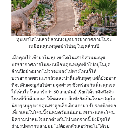
หุบเขาไดโนเสาร์ สวนนงนุช บรรยากาศภายในจะ
เหมือนคุณหลุดเข้าไปอยู่ในยุคล้านปี
เมื่อคุณได้เข้ามาใน หุบเขาไดโนเสาร์ สวนนงนุช
บรรยากาศภายในจะเหมือนคุณหลุดเข้าไปอยู่ในยุค
ล้านปีอย่างมาก ไม่ว่าจะมองไปทางไหนก็ให้
บรรยากาศชวนน่ากลัวและน่าตื่นเต้นสุดๆ แต่ก็ยังอยาก
ที่จะเดินผจญภัยไปตามจุดต่างๆ ซึ่งพร้อมกันนั้น คุณจะ
ได้เห็นไดโนเสาร์กว่า 60 สายพันธุ์ เรียกได้ว่าคิดถึงตัว
ไหนที่นี่ก็มีออกมาให้ชมหมด อีกทั้งยังเป็นโซนขวัญใจ
น้องๆ หนูๆ หากคุณพาลูกเล็กเด็กแดงมา รับรองต้องขอ
เที่ยวเล่นในโซนนี้จนหมดวันแน่นอน เพราะแต่ละโซน
มีความน่าสนใจแตกต่างกันไป นอกจากนี้ ยังมีจุดให้
ถ่ายรูปหลากหลายมุม ไม่ต้องกลัวเลยว่าจะไม่ได้รูป