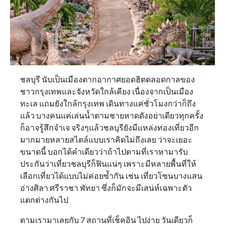
ชลบุรี นับเป็นเมืองตากอากาศยอดฮิตตลอดกาลของ
ชาวกรุงเทพและจังหวัดใกล้เคียง เนื่องจากเป็นเมือง
ทะเล แถมยังใกล้กรุงเทพ เดินทางแค่ชั่วโมงกว่าก็ถึง
แล้ว บางคนแค่เล่นน้ำตามชายหาดดังอย่าเดียวทุกครั้ง
ก็อาจรู้สึกจำเจ จริงๆแล้วชลบุรียังมีแหล่งท่องเที่ยวอีก
มากมายหลายสไตล์แบบเราคิดไม่ถึงเลย ว่าจะเยอะ
ขนาดนี้ บอกได้คำเดียวว่าถ้าไปตามที่เราหามารับ
ประกันว่าเที่ยวชลบุรีก็ฟินแน่ๆ เพราะมีหลายพื้นที่ให้
เลือกเที่ยวได้แบบไม่ค่อยซ้ำกัน เช่น เที่ยวโซนบางแสน
อ่างศิลา ศรีราชา พัทยา ซึ่งก็มักจะมีเสน่ห์เฉพาะตัว
แตกต่างกันไป
ตามเรามาเลยกับ 7 สถานที่เช็คอิน ไปง่าย วันเดียวก็