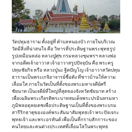
วัดปทุมธาราม ตั้งอยู่ที่ ตำบลหนองบัว ภายในบริเวณ
วัดมีสิ่งที่น่าสนใจ คือ วิหารที่ประดิษฐานพระพุทธรูป
รูปเหมือนหล่อ หลวงปู่ศุข กรมหลวงชุมพรฯ หลวงพ่อ
จากอดีตเจ้าอาวาส เจ้าอาวาสรูปปัจจุบัน คือ พระครู
ปทุมชัยกิจ หรือ หลวงปู่นะ ฐิตปัญโญ เจ้าอาวาสวัดปทุม
ธารามเป็นพระเกจิอาจารย์ชื่อดัง ที่ชาวบ้านให้ความ
เลื่อมใส ภายในวัดเป็นที่ตั้งของพระมหาเจดีย์ศรี
ชัยนาท เป็นเจดีย์ที่ใหญ่ที่สุดของจังหวัดชัยนาท สร้าง
เพื่อเฉลิมพระเกียรติพระบาทสมเด็จพระปรมินทรมหา
ภูมิพลอดุลยเดชเพื่อประดิษฐานเป็นที่ตั้งของพระบรม
สารีริกธาตุขององค์พระสัมมาสัมพุทธเจ้า พระปัจเจกะ
พุทธเจ้า และพระอรหันต์ เพื่อเป็นที่กราบสักการะของ
คนไทยและคนต่างประเทศที่เลื่อมใสในพระพุทธ