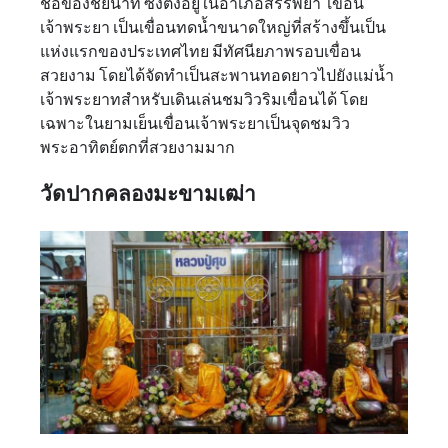
ชื่อของชัยนาท ซึ่งตั้งอยู่ในอำเภอสรรพยา เขื่อน
เจ้าพระยา เป็นเขื่อนทดน้ำขนาดใหญ่ที่สร้างขึ้นเป็น
แห่งแรกของประเทศไทย มีทัศนียภาพรอบเขื่อน
สวยงาม โดยได้จัดทำเป็นสะพานทอดยาวไปยังแม่น้ำ
เจ้าพระยาทสำหรับเดินเล่นชมวิวริมเขื่อนได้ โดย
เฉพาะในยามเย็นเขื่อนเจ้าพระยาเป็นจุดชมวิว
พระอาทิตย์ตกที่สวยงามมาก
วัดปากคลองมะขามเฒ่า