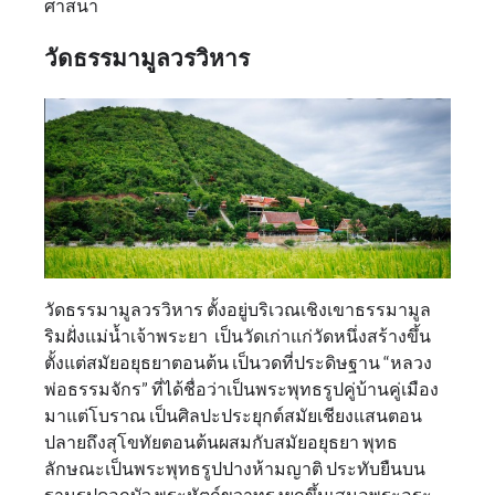
ศาสนา
วัดธรรมามูลวรวิหาร
วัดธรรมามูลวรวิหาร ตั้งอยู่บริเวณเชิงเขาธรรมามูล
ริมฝั่งแม่น้ำเจ้าพระยา เป็นวัดเก่าแก่วัดหนึ่งสร้างขึ้น
ตั้งแต่สมัยอยุธยาตอนต้น เป็นวดที่ประดิษฐาน “หลวง
พ่อธรรมจักร” ที่ได้ชื่อว่าเป็นพระพุทธรูปคู่บ้านคู่เมือง
มาแต่โบราณ เป็นศิลปะประยุกต์สมัยเชียงแสนตอน
ปลายถึงสุโขทัยตอนต้นผสมกับสมัยอยุธยา พุทธ
ลักษณะเป็นพระพุทธรูปปางห้ามญาติ ประทับยืนบน
ฐานรูปดอกบัว พระหัตถ์ขวาทรงยกขึ้นเสมอพระอุระ