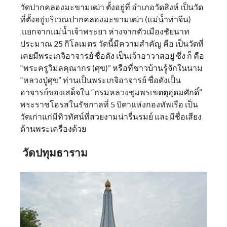
วัดปากคลองมะขามเฒ่า ตั้งอยู่ที่ อำเภอวัดสิงห์ เป็นวัด
ที่ตั้งอยู่บริเวณปากคลองมะขามเฒ่า (แม่น้ำท่าจีน)
แยกจากแม่น้ำเจ้าพระยา ห่างจากตัวเมืองชัยนาท
ประมาณ 25 กิโลเมตร วัดนี้มีความสำคัญ คือ เป็นวัดที่
เคยมีพระเกจิอาจารย์ ชื่อดัง เป็นเจ้าอาวาสอยู่ ซึ่ง ก็ คือ
“พระครูวิมลคุณากร (ศุข)” หรือที่ชาวบ้านรู้จักในนาม
“หลวงปู่ศุข” ท่านเป็นพระเกจิอาจารย์ ชื่อดังเป็น
อาจารย์ของเสด็จใน “กรมหลวงชุมพรเขตตุอุดมศักดิ์”
พระราชโอรสในรัชกาลที่ 5 บิดาแห่งกองทัพเรือ เป็น
วัดเก่าแก่มีทิวทัศน์ที่สวยงามน่ารื่นรมย์ และมีชื่อเสียง
ด้านพระเครื่องด้วย
วัดปทุมธาราม