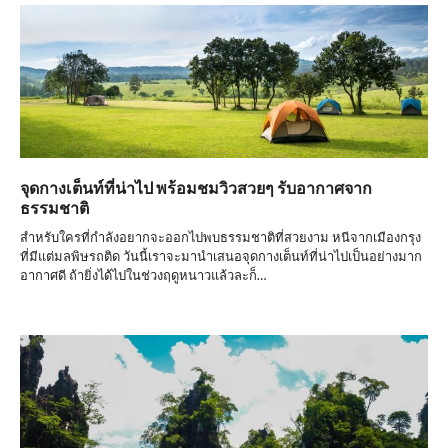
จุดกางเต็นท์ที่น่าไป พร้อมชมวิวสวยๆ รับอากาศจาก
ธรรมชาติ
สำหรับใครที่กำลังอยากจะออกไปพบธรรมชาติที่สวยงาม หนีจากเมืองกรุง
ที่มีแต่มลพิษรถติด วันนี้เราจะมานำเสนอจุดกางเต็นท์ที่น่าไปเป็นอย่างมาก
อากาศดี ถ้ายิ่งได้ไปในช่วงฤดูหนาวแล้วละก็…