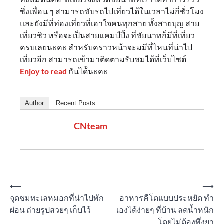
ซึ่งเพื่อน ๆ สามารถขับรถไปเที่ยวได้ในเวลาไม่กี่ชั่วโมง
และยังมีที่ท่องเที่ยวที่เอาใจคนทุกสาย ทั้งสายบุญ สาย
เที่ยวชิว หรือจะเป็นสายแคมป์ปิ้ง ที่ชัยนาทก็มีที่เที่ยว
ครบเลยนะคะ สำหรับคราวหน้าจะมมีที่ไหนที่น่าไป
เที่ยวอีก สามารถเข้ามาติดตามรับชมได้ที่เว็บไซต์
Enjoy to read
กันได้้นะคะ
Author
Recent Posts
CNteam
Post
⟵
⟶
จุดชมทะเลหมอกที่น่าไปพัก
อาหารคีโตแบบประหยัด ทำ
navigation
ผ่อน ถ่ายรูปสวยๆ เก็บไว้
เองได้ง่ายๆ ที่บ้าน ลดน้ำหนัก
โดยไม่ต้องพึ่งยา