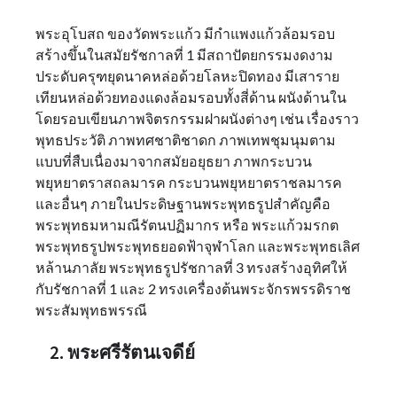
พระอุโบสถ ของวัดพระแก้ว มีกำแพงแก้วล้อมรอบ
สร้างขึ้นในสมัยรัชกาลที่ 1 มีสถาปัตยกรรมงดงาม
ประดับครุฑยุดนาคหล่อด้วยโลหะปิดทอง มีเสาราย
เทียนหล่อด้วยทองแดงล้อมรอบทั้งสี่ด้าน ผนังด้านใน
โดยรอบเขียนภาพจิตรกรรมฝาผนังต่างๆ เช่น เรื่องราว
พุทธประวัติ ภาพทศชาติชาดก ภาพเทพชุมนุมตาม
แบบที่สืบเนื่องมาจากสมัยอยุธยา ภาพกระบวน
พยุหยาตราสถลมารค กระบวนพยุหยาตราชลมารค
และอื่นๆ ภายในประดิษฐานพระพุทธรูปสำคัญคือ
พระพุทธมหามณีรัตนปฏิมากร หรือ พระแก้วมรกต
พระพุทธรูปพระพุทธยอดฟ้าจุฬาโลก และพระพุทธเลิศ
หล้านภาลัย พระพุทธรูปรัชกาลที่ 3 ทรงสร้างอุทิศให้
กับรัชกาลที่ 1 และ 2 ทรงเครื่องต้นพระจักรพรรดิราช
พระสัมพุทธพรรณี
2. พระศรีรัตนเจดีย์