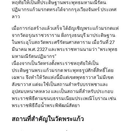
หฤทัยให้เป็นที่ประดิษฐานพระพุทธมหามณีรัตน
ปฏิมากรแก้วมรกตทรงได้จากกรุงเวียงจันทร์ ประเทศ
ลาว
เมื่อการก่อสร้างแล้วเสร็จ ได้อัญเชิญพระแก้วมรกตแห่
จากวัดอรุณราชวราราม ฝั่งกรุงธนบุรี มาประดิษฐาน
ในพระอุโบสถวัดพระศรีรัตนศาสดาราม เมื่อวันที่ 27
มีนาคม พ.ศ. 2327 และพระราชทานนามว่า “พระพุทธ
มหามณีรัตนปฏิมากร”
เนื่องจากเป็นวัดทรงตั้งพระราชหฤทัยให้เป็น
ประดิษฐานพระแก้วมรกต พระพุทธรูปศักดิ์สิทธิ์โดย
เฉพาะ จึงทำให้วัดแห่งนี้มีแต่เขตพุทธาวาส ไม่มีเขต
สังฆาวาส แต่จะใช้เป็นสถานสำหรับบรรพชาและ
อุปสมบทนาคหลวง และเป็นสถานที่สำหรับประกอบ
พระราชพิธีตามขนบธรรมเนียมประเพณีโบราณ เช่น
พระราชพิธีถือน้ำพระพิพัฒน์สัตยา
สถานที่สำคัญในวัดพระแก้ว