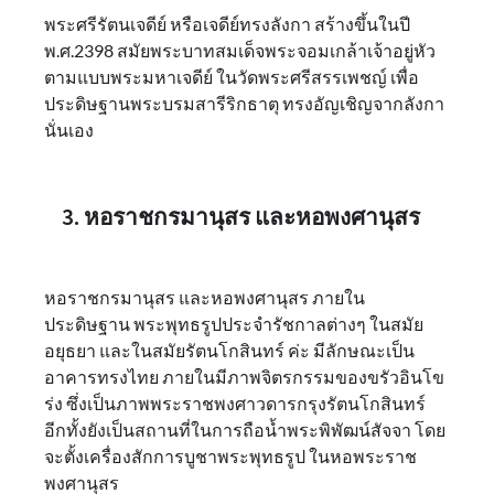
พระศรีรัตนเจดีย์ หรือเจดีย์ทรงลังกา สร้างขึ้นในปี
พ.ศ.2398 สมัยพระบาทสมเด็จพระจอมเกล้าเจ้าอยู่หัว
ตามแบบพระมหาเจดีย์ ในวัดพระศรีสรรเพชญ์ เพื่อ
ประดิษฐานพระบรมสารีริกธาตุ ทรงอัญเชิญจากลังกา
นั่นเอง
3. หอราชกรมานุสร และหอพงศานุสร
หอราชกรมานุสร และหอพงศานุสร ภายใน
ประดิษฐาน พระพุทธรูปประจำรัชกาลต่างๆ ในสมัย
อยุธยา และในสมัยรัตนโกสินทร์ ค่ะ มีลักษณะเป็น
อาคารทรงไทย ภายในมีภาพจิตรกรรมของขรัวอินโข
ร่ง ซึ่งเป็นภาพพระราชพงศาวดารกรุงรัตนโกสินทร์
อีกทั้งยังเป็นสถานที่ในการถือน้ำพระพิพัฒน์สัจจา โดย
จะตั้งเครื่องสักการบูชาพระพุทธรูป ในหอพระราช
พงศานุสร