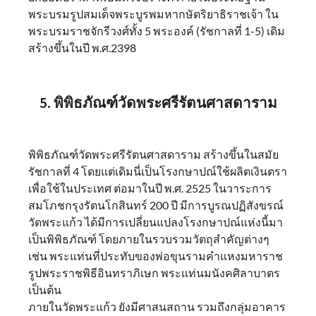
พระบรมรูปสมเด็จพระบูรพมหากษัตริยาธิราชเจ้า ใน
พระบรมราชจักรีวงศ์ทั้ง 5 พระองค์ (รัชกาลที่ 1-5) เดิม
สร้างขึ้นในปี พ.ศ.2398
5. พิพิธภัณฑ์วัดพระศรีรัตนศาสดาราม
พิพิธภัณฑ์วัดพระศรีรัตนศาสดาราม สร้างขึ้นในสมัย
รัชกาลที่ 4 โดยแต่เดิมนี่เป็นโรงกษาปณ์ใช้ผลิตเงินตรา
เพื่อใช้ในประเทศ ต่อมาในปี พ.ศ. 2525 ในวาระการ
สมโภชกรุงรัตนโกสินทร์ 200 ปี มีการบูรณปฏิสังขรณ์
วัดพระแก้ว ได้มีการเปลี่ยนแปลงโรงกษาปณ์แห่งนี้มา
เป็นพิพิธภัณฑ์ โดยภายในรวบรวมวัตถุสำคัญต่างๆ
เช่น พระแท่นที่ประทับของพ่อขุนรามคำแหงมหาราช
รูปพระราชพิธีอินทราภิเษก พระแท่นมนังคศิลาบาตร
เป็นต้น
ภายในวัดพระแก้ว ยังมีศาสนสถาน รวมถึงกลุ่มอาคาร