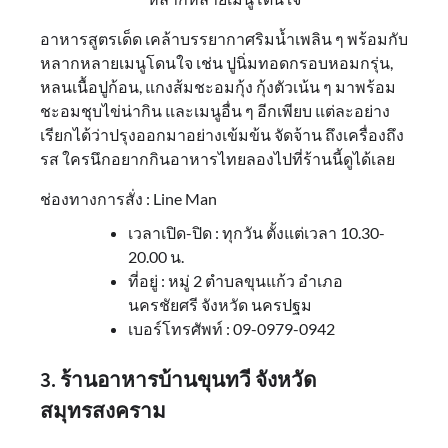
อาหารสูตรเด็ด เคล้าบรรยากาศริมน้ำเพลิน ๆ พร้อมกับ
หลากหลายเมนูโดนใจ เช่น ปูนิ่มทอดกรอบหอมกรุ่น,
หลนเนื้อปูก้อน, แกงส้มชะอมกุ้ง กุ้งตัวเน้น ๆ มาพร้อม
ชะอมชุบไข่น่ากิน และเมนูอื่น ๆ อีกเพียบ แต่ละอย่าง
เรียกได้ว่าปรุงออกมาอย่างเข้มข้น จัดจ้าน ถึงเครื่องถึง
รส ใครนึกอยากกินอาหารไทยลองไปที่ร้านนี้ดูได้เลย
ช่องทางการสั่ง : Line Man
เวลาเปิด-ปิด : ทุกวัน ตั้งแต่เวลา 10.30-
20.00 น.
ที่อยู่ : หมู่ 2 ตำบลขุนแก้ว อำเภอ
นครชัยศรี จังหวัด นครปฐม
เบอร์โทรศัพท์ : 09-0979-0942
3. ร้านอาหารบ้านขุนทวี จังหวัด
สมุทรสงคราม