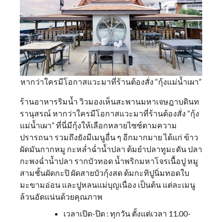
หากว่าใครมีโอกาสแวะมาที่ร้านต้องสั่ง “กุ้งแม่น้ำเผา”
ร้านอาหารริมน้ำ วิวมองเห็นสะพานมหาเจษฎาบดินท
รานุสรณ์ หากว่าใครมีโอกาสแวะมาที่ร้านต้องสั่ง “กุ้ง
แม่น้ำเผา” ที่นี่มีกุ้งให้เลือกหลายไซซ์ตามความ
ปรารถนา รวมถึงยังมีเมนูอื่น ๆ อีกมากมาย ได้แก่ ข้าว
ผัดมันกากหมู กะหล่ำฉ่ำน้ำปลา ต้มยำปลาทูมะดัน ปลา
กะพงฉ่ำน้ำปลา รากบัวทอด น้ำพริกมหาโจรเนื้อปู หมู
สามชั้นผัดกะปิ ผัดสายบัวกุ้งสด ต้มกะทิปูนิ่มทอดใบ
มะขามอ่อน และปูหลนแม่บุญเนื่อง เป็นต้น แต่ละเมนู
ล้วนอัดแน่นด้วยคุณภาพ
เวลาเปิด-ปิด : ทุกวัน ตั้งแต่เวลา 11.00-