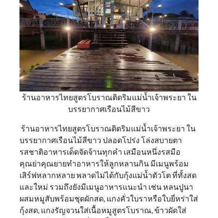
ร้านอาหารไทยสูตรโบราณติดริมแม่น้ำเจ้าพระยา ใน
บรรยากาศเรือนไม้สีขาว
ร้านอาหารไทยสูตรโบราณติดริมแม่น้ำเจ้าพระยา ใน
บรรยากาศเรือนไม้สีขาว ปลอดโปร่ง โล่งสบายตา
รสชาติอาหารเด็ดจัดจ้านทุกคำ เสมือนหนึ่งรสมือ
คุณย่าคุณยายทำอาหารให้ลูกหลานกิน มีเมนูพร้อม
เสิร์ฟหลากหลาย พลาดไม่ได้กับกุ้งแม่น้ำตัวโต ที่ทั้งสด
และใหม่ รวมถึงยังมีเมนูอาหารแนะนำ เช่น หลนปูนา
ผสมหมูสับพร้อมชุดผักสด, แกงคั่วใบราหรือใบยี่หร่าใส่
กุ้งสด, แกงรัญจวนใส่เนื้อหมูสูตรโบราณ, ข้าวผัดใส่