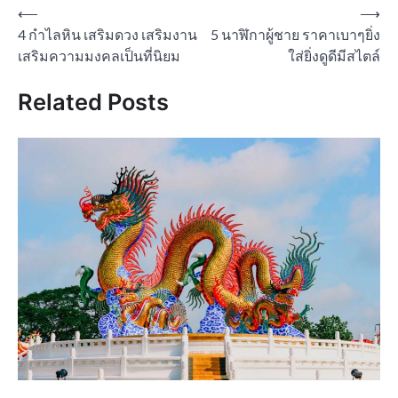
Post
⟵
⟶
4 กำไลหิน เสริมดวง เสริมงาน
5 นาฬิกาผู้ชาย ราคาเบาๆยิ่ง
navigation
เสริมความมงคลเป็นที่นิยม
ใส่ยิ่งดูดีมีสไตล์
Related Posts