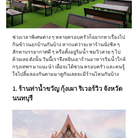
ช่วงเวลาพิเศษต่าง ๆ หลายครอบครัวก็อยากหาเรื่องไป
กินข้าวนอกบ้านกันบ้าง หากแต่ว่าจะหาร้านนั่งชิล ๆ
สักหาบรรยากาศดี ๆ หรือตั้งอยู่ริมน้ำ ชมวิวสวย ๆ ไป
ด้วยเลย ดังนั้น วันนี้เราจึงหยิบเอาร้านอาหารริมน้ำใกล้
กรุงเทพฯ มาแนะนำ เผื่อจะได้ชวน ครอบครัว และคนรู้
ใจไปลิ้มลองกันตามมาดูกันเลยจะมีร้านไหนกันบ้าง
1. ร้านท่าน้ำขวัญ กุ้งเผา ริเวอร์วิว จังหวัด
นนทบุรี