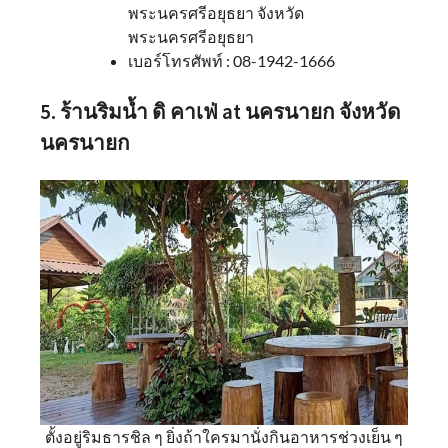
พระนครศรีอยุธยา จังหวัด
พระนครศรีอยุธยา
เบอร์โทรศัพท์ : 08-1942-1666
5. ร้านริมน้ำ ดิ คาเฟ่ at นครนายก จังหวัด
นครนายก
ตั้งอยู่ริมธารชิล ๆ ยิ่งถ้าใครมานั่งกินอาหารช่วงเย็น ๆ