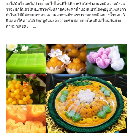
จะไม่มั่นใจเลยไม่ว่าจะออกไปไหนทีไปเที่ยวหรือไปทำงานจะมีความกังวน
ว่าจะมีกลิ่นตัวไหม..?สาวๆทั้งหลายคงจะหาน้ำหอมแบรน์ดังๆอยู่แน่ๆเลยว่า
ตัวไหนใช้ดีติดทนนานต่อสภาพอากาศบ้านเรา เราขอยกตัวอย่างน้ำหอม 3
ยี่ห้อมาให้ท่านได้เลือกดูกันนะคะว่าจะชื่นชอบแบบไหนยี่ห้อไหนกันบ้าง
ตามมาเลยค่ะ …