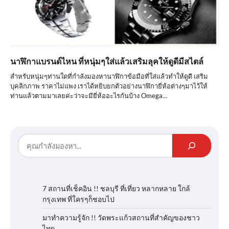
นาฬิกาแบรนด์ไหน ที่หนุ่มๆใส่แล้วเสริมลุคให้ดูดีมีสไตล์
สำหรับหนุ่มๆท่านใดที่กำลังมองหานาฬิกาข้อมือที่ใส่แล้วทำให้ดูดี เสริม
บุคลิกภาพ ราคาไม่แพง เราได้หยิบยกตัวอย่างนาฬิกายี่ห้อต่างๆมาไว้ให้
ท่านแล้วตามมาเลยค่ะว่าจะมียี่ห้ออะไรกันบ้าง Omega…
7 สถานที่เช็คอิน !! ชลบุรี ที่เที่ยว หลากหลาย ใกล้
กรุงเทพ ที่ใครๆก็ชอบไป
มาทำความรู้จัก !! วัดพระแก้วสถานที่สำคัญของชาว
ไทย