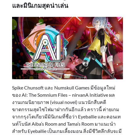
และมินิเกมสุดน่าเล่น
Spike Chunsoft และ Numskull Games มีข้อมูลใหม่
ของ AI: The Somnium Files – nirvanA Initiative ผล
งานเกมนิยายภาพ (visual novel) แนวนักสืบคดี
ฆาตกรรมสุดไซไฟมาฝากกันอีกแล้ว คราวนี้ ค่ายเกม
จากกรุงโตเกียวมีมินิเกมที่ชื่อว่า Eyeballie และคอนเท
นท์โบนัส Aiba’s Room and Tama’s Room มาแนะนำ
สำหรับ Eyeballie เป็นเกมเลี้ยงมอน สิ่งมีชีวิตลึกลับจะมี