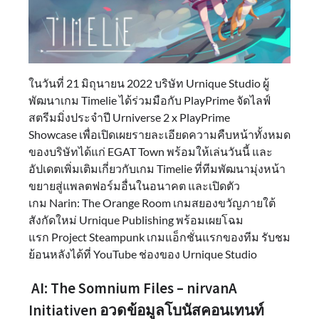
ในวันที่ 21 มิถุนายน 2022 บริษัท Urnique Studio ผู้
พัฒนาเกม Timelie ได้ร่วมมือกับ PlayPrime จัดไลฟ์
สตรีมมิ่งประจำปี Urniverse 2 x PlayPrime
Showcase เพื่อเปิดเผยรายละเอียดความคืบหน้าทั้งหมด
ของบริษัทได้แก่ EGAT Town พร้อมให้เล่นวันนี้ และ
อัปเดตเพิ่มเติมเกี่ยวกับเกม Timelie ที่ทีมพัฒนามุ่งหน้า
ขยายสู่แพลตฟอร์มอื่นในอนาคต และเปิดตัว
เกม Narin: The Orange Room เกมสยองขวัญภายใต้
สังกัดใหม่ Urnique Publishing พร้อมเผยโฉม
แรก Project Steampunk เกมแอ็กชั่นแรกของทีม รับชม
ย้อนหลังได้ที่ YouTube ช่องของ Urnique Studio
AI: The Somnium Files – nirvanA
Initiativen อวดข้อมูลโบนัสคอนเทนท์