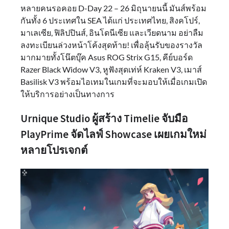
หลายคนรอคอย D-Day 22 – 26 มิถุนายนนี้ มันส์พร้อม
กันทั้ง 6 ประเทศใน SEA ได้แก่ ประเทศไทย, สิงคโปร์,
มาเลเซีย, ฟิลิปปินส์, อินโดนีเซีย และเวียดนาม อย่าลืม
ลงทะเบียนล่วงหน้าโค้งสุดท้าย! เพื่อลุ้นรับของรางวัล
มากมายทั้งโน๊ตบุ๊ค Asus ROG Strix G15, คีย์บอร์ด
Razer Black Widow V3, หูฟังสุดเท่ห์ Kraken V3, เมาส์
Basilisk V3 พร้อมไอเทมในเกมที่จะมอบให้เมื่อเกมเปิด
ให้บริการอย่างเป็นทางการ
Urnique Studio ผู้สร้าง Timelie จับมือ
PlayPrime จัดไลฟ์ Showcase เผยเกมใหม่
หลายโปรเจกต์