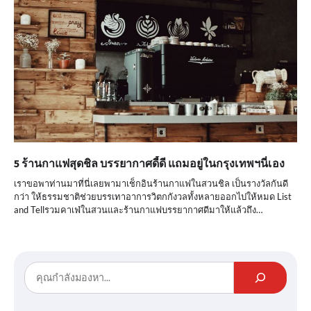
5 ร้านกาแฟสุดชิล บรรยากาศดี้ดี แถมอยู่ในกรุงเทพฯนี่เอง
เราขอพาท่านมาที่นี่เลยพามาเช็กอินร้านกาแฟในสวนชิล เป็นรางวัลกันดี
กว่า ให้ธรรมชาติช่วยบรรเทาอาการวิตกกังวลทั้งหลายออกไปให้หมด List
and Tellรวมคาเฟ่ในสวนและร้านกาแฟบรรยากาศดีมาให้แล้วถึง…