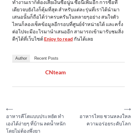
ทำงานเราก็ต้องเสียเงินซื้อนู่น ซื้อนี่เพิ่มอีก การซื้อที
เดียวจบยังไงก็คุ้มที่สุด สำหรับแต่ละรุ่นที่เราได้นำมา
เสนอนั้นก็ถือได้ว่าครบครันในหลายๆอย่าง สนใจตัว
ไหนก็ลองเช็คข้อมูลอีกรอบที่ศูนย์จำหน่ายได้ และครั้ง
ต่อไปจะมีอะไรมานำเสนออีก สามารถเข้ามารับชมสิ่ง
ดีๆได้ที่เว็บไซต์
Enjoy to read
กันได้เลย
Author
Recent Posts
CNteam
Post
⟵
⟶
อาหารคีโตแบบประหยัด ทำ
อาหารไทย ชวนหลงใหล
navigation
เองได้ง่ายๆ ที่บ้าน ลดน้ำหนัก
ความอร่อยระดับโลก
โดยไม่ต้องพึ่งยา