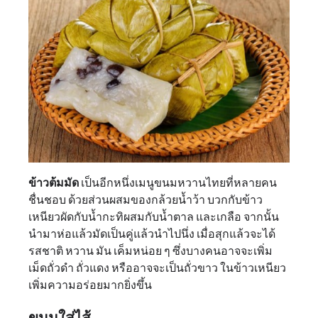
ข้าวต้มมัด
เป็นอีกหนึ่งเมนูขนมหวานไทยที่หลายคน
ชื่นชอบ ด้วยส่วนผสมของกล้วยน้ำว้า บวกกับข้าว
เหนียวผัดกับน้ำกะทิผสมกับน้ำตาล และเกลือ จากนั้น
นำมาห่อแล้วมัดเป็นคู่แล้วนำไปนึ่ง เมื่อสุกแล้วจะได้
รสชาติ หวาน มัน เค็มหน่อย ๆ ซึ่งบางคนอาจจะเพิ่ม
เม็ดถั่วดำ ถั่วแดง หรืออาจจะเป็นถั่วขาว ในข้าวเหนียว
เพิ่มความอร่อยมากยิ่งขึ้น