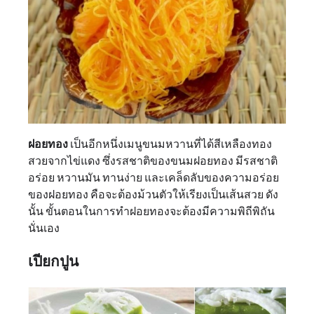
ฝอยทอง
เป็นอีกหนึ่งเมนูขนมหวานที่ได้สีเหลืองทอง
สวยจากไข่แดง ซึ่งรสชาติของขนมฝอยทอง มีรสชาติ
อร่อย หวานมัน ทานง่าย และเคล็ดลับของความอร่อย
ของฝอยทอง คือจะต้องม้วนตัวให้เรียงเป็นเส้นสวย ดัง
นั้น ขั้นตอนในการทำฝอยทองจะต้องมีความพิถีพิถัน
นั่นเอง
เปียกปูน