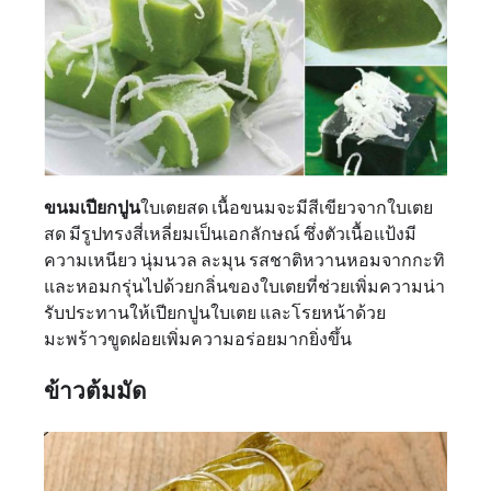
ขนมเปียกปูน
ใบเตยสด เนื้อขนมจะมีสีเขียวจากใบเตย
สด มีรูปทรงสี่เหลี่ยมเป็นเอกลักษณ์ ซึ่งตัวเนื้อแป้งมี
ความเหนียว นุ่มนวล ละมุน รสชาติหวานหอมจากกะทิ
และหอมกรุ่นไปด้วยกลิ่นของใบเตยที่ช่วยเพิ่มความน่า
รับประทานให้เปียกปูนใบเตย และโรยหน้าด้วย
มะพร้าวขูดฝอยเพิ่มความอร่อยมากยิ่งขึ้น
ข้าวต้มมัด