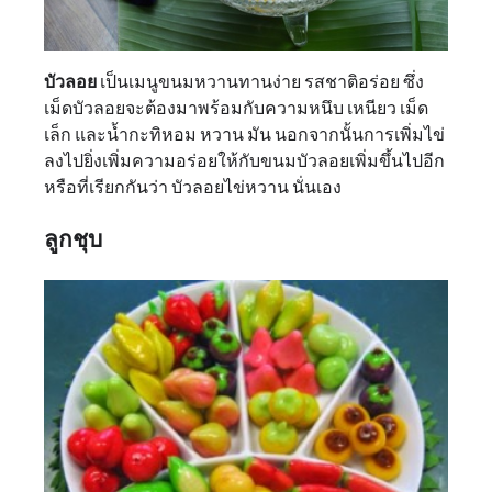
บัวลอย
เป็นเมนูขนมหวานทานง่าย รสชาติอร่อย ซึ่ง
เม็ดบัวลอยจะต้องมาพร้อมกับความหนึบ เหนียว เม็ด
เล็ก และน้ำกะทิหอม หวาน มัน นอกจากนั้นการเพิ่มไข่
ลงไปยิ่งเพิ่มความอร่อยให้กับขนมบัวลอยเพิ่มขึ้นไปอีก
หรือที่เรียกกันว่า บัวลอยไข่หวาน นั่นเอง
ลูกชุบ