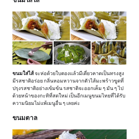
ขนมใส่ไส้
ขนมใส่ไส้
จะห่อด้วยใบตองแล้วมีเตี่ยวคาดเป็นทรงสูง
มีรสชาติอร่อย กลิ่นหอมหวานจากตัวไส้มะพร้าวขูดที่
ปรุงรสชาติอย่างเข้มข้น รสชาติจะออกเค็ม ๆ มัน ๆ ไป
ด้วยหน้าของกะทิที่สดใหม่ เป็นอีกเมนูขนมไทยที่ได้รับ
ความนิยมไม่แพ้เมนูอื่น ๆ เลยค่ะ
ขนมตาล