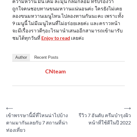
ความหวาน มัน เค็ม ละมุน กลมกล่อม ที่รับรองว่า
ถูกใจคนชอบทานขนมหวานแน่นอนค่ะ ใครยังไม่เคย
ลองขนมหวานเมนูไหน ไปลองทานกันนะคะ เพราะทั้ง
9 เมนูนี้ ไม่มีเมนูไหนที่ไม่อร่อยเลยค่ะ และคราวหน้า
จะมีเรื่องราวดีๆอะไรมานำเสนออีกสามารถเข้ามารับ
ชมได้ทุกวันที่
Enjoy to read
เลยค่ะ
Author
Recent Posts
CNteam
Post
⟵
⟶
เข้าพรรษานี้มี่ที่ไหนน่าไปบ้าง
รีวิว 7 อันดับ ครีมบำรุงผิว
navigation
ตามมากันเลยกับ 7 สถานที่น่า
หน้าที่ใช้ดีในปี 2022
ท่องเที่ยว