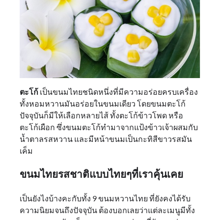
ตะโก้
เป็นขนมไทยชนิดหนึ่งที่มีความอร่อยครบเครื่อง
ทั้งหอมหวานมันอร่อยในขนมเดียว โดยขนมตะโก้
ปัจจุบันก็มีให้เลือกหลายไส้ ทั้งตะโก้ข้าวโพด หรือ
ตะโก้เผือก ซึ่งขนมตะโก้ทำมาจากแป้งข้าวเจ้าผสมกับ
น้ำตาลรสหวาน และมีหน้าขนมเป็นกะทิสีขาวรสมัน
เค็ม
ขนมไทยรสชาติแบบไทยๆที่เราคุ้นเคย
เป็นยังไงบ้างคะกับทั้ง 9 ขนมหวานไทย ที่ยังคงได้รับ
ความนิยมจนถึงปัจจุบัน ต้องบอกเลยว่าแต่ละเมนูมีทั้ง