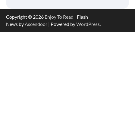
Copyright © 2026
Enjoy To Read
| Flash
News by
Ascendoor
| Powered by
WordPress
.